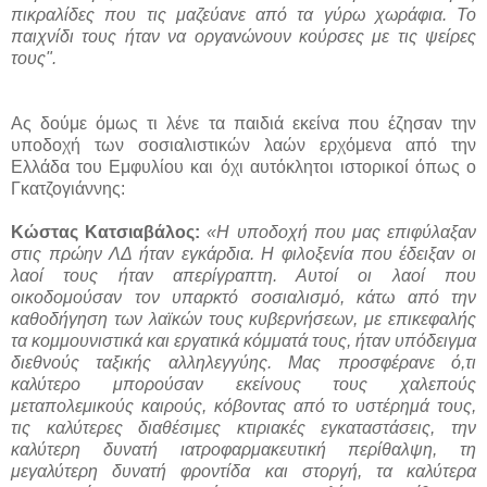
πικραλίδες που τις μαζεύανε από τα γύρω χωράφια. Το
παιχνίδι τους ήταν να οργανώνουν κούρσες με τις ψείρες
τους".
Ας δούμε όμως τι λένε τα παιδιά εκείνα που έζησαν την
υποδοχή των σοσιαλιστικών λαών ερχόμενα από την
Ελλάδα του Εμφυλίου και όχι αυτόκλητοι ιστορικοί όπως ο
Γκατζογιάννης:
Κώστας Κατσιαβάλος:
«Η υποδοχή που μας επιφύλαξαν
στις πρώην ΛΔ ήταν εγκάρδια. Η φιλοξενία που έδειξαν οι
λαοί τους ήταν απερίγραπτη. Αυτοί οι λαοί που
οικοδομούσαν τον υπαρκτό σοσιαλισμό, κάτω από την
καθοδήγηση των λαϊκών τους κυβερνήσεων, με επικεφαλής
τα κομμουνιστικά και εργατικά κόμματά τους, ήταν υπόδειγμα
διεθνούς ταξικής αλληλεγγύης. Μας προσφέρανε ό,τι
καλύτερο μπορούσαν εκείνους τους χαλεπούς
μεταπολεμικούς καιρούς, κόβοντας από το υστέρημά τους,
τις καλύτερες διαθέσιμες κτιριακές εγκαταστάσεις, την
καλύτερη δυνατή ιατροφαρμακευτική περίθαλψη, τη
μεγαλύτερη δυνατή φροντίδα και στοργή, τα καλύτερα