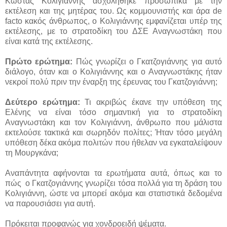
Κώστας Κολιγιάννης ασχολήθηκε προσωπικά με την
εκτέλεση και της μητέρας του. Ως κομμουνιστής και άρα de
facto κακός άνθρωπος, ο Κολιγιάννης εμφανίζεται υπέρ της
εκτέλεσης, με το στρατοδίκη του ΔΣΕ Αναγνωστάκη που
είναι κατά της εκτέλεσης.
Πρώτο ερώτημα:
Πώς γνωρίζει ο Γκατζογιάννης για αυτό
διάλογο, όταν και ο Κολιγιάννης και ο Αναγνωστάκης ήταν
νεκροί πολύ πριν την έναρξη της έρευνας του Γκατζογιάννη;
Δεύτερο ερώτημα:
Τι ακριβώς έκανε την υπόθεση της
Ελένης να είναι τόσο σημαντική για το στρατοδίκη
Αναγνωστάκη και τον Κολιγιάννη, άνθρωπο που μάλιστα
εκτελούσε τακτικά και σωρηδόν πολίτες; Ήταν τόσο μεγάλη
υπόθεση δέκα ακόμα πολιτών που ήθελαν να εγκαταλείψουν
τη Μουργκάνα;
Αναπάντητα αφήνονται τα ερωτήματα αυτά, όπως και το
πώς ο Γκατζογιάννης γνωρίζει τόσα πολλά για τη δράση του
Κολιγιάννη, ώστε να μπορεί ακόμα και στατιστικά δεδομένα
να παρουσιάσει για αυτή.
Πρόκειται προφανώς για χονδροειδή ψέματα.