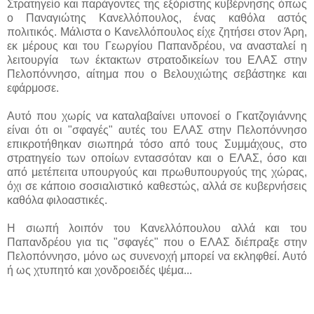
Στρατηγείο και παράγοντες της εξόριστης κυβέρνησης όπως
ο Παναγιώτης Κανελλόπουλος, ένας καθόλα αστός
πολιτικός. Μάλιστα ο Κανελλόπουλος είχε ζητήσει στον Άρη,
εκ μέρους και του Γεωργίου Παπανδρέου, να ανασταλεί η
λειτουργία των έκτακτων στρατοδικείων του ΕΛΑΣ στην
Πελοπόννησο, αίτημα που ο Βελουχιώτης σεβάστηκε και
εφάρμοσε.
Αυτό που χωρίς να καταλαβαίνει υπονοεί ο Γκατζογιάννης
είναι ότι οι "σφαγές" αυτές του ΕΛΑΣ στην Πελοπόννησο
επικροτήθηκαν σιωπηρά τόσο από τους Συμμάχους, στο
στρατηγείο των οποίων εντασσόταν και ο ΕΛΑΣ, όσο και
από μετέπειτα υπουργούς και πρωθυπουργούς της χώρας,
όχι σε κάποιο σοσιαλιστικό καθεστώς, αλλά σε κυβερνήσεις
καθόλα φιλοαστικές.
Η σιωπή λοιπόν του Κανελλόπουλου αλλά και του
Παπανδρέου για τις "σφαγές" που ο ΕΛΑΣ διέπραξε στην
Πελοπόννησο, μόνο ως συνενοχή μπορεί να εκληφθεί. Αυτό
ή ως χτυπητό και χονδροειδές ψέμα...