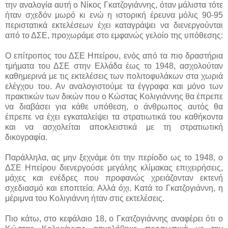
την αναλογία αυτή ο Νίκος Γκατζογιάννης, όταν μάλιστα τότε
ήταν σχεδόν μωρό κι ενώ η ιστορική έρευνα μόλις 90-95
περιστατικά εκτελέσεων έχει καταγράψει να διενεργούνται
από το ΔΣΕ, προχωράμε στο εμφανώς γελοίο της υπόθεσης:
Ο επίτροπος του ΔΣΕ Ηπείρου, ενός από τα πιο δραστήρια
τμήματα του ΔΣΕ στην Ελλάδα έως το 1948, ασχολούταν
καθημερινά με τις εκτελέσεις των πολιτοφυλάκων στα χωριά
ελέγχου του. Αν αναλογιστούμε τα έγγραφα και μόνο των
πρακτικών των δικών που ο Κώστας Κολιγιάννης θα έπρεπε
να διαβάσει για κάθε υπόθεση, ο άνθρωπος αυτός θα
έπρεπε να έχει εγκαταλείψει τα στρατιωτικά του καθήκοντα
και να ασχολείται αποκλειστικά με τη στρατιωτική
δικογραφία.
Παράλληλα, ας μην ξεχνάμε ότι την περίοδο ως το 1948, ο
ΔΣΕ Ηπείρου διενεργούσε μεγάλης κλίμακας επιχειρήσεις,
μάχες και ενέδρες που προφανώς χρειάζονταν εκτενή
σχεδιασμό και εποπτεία. Αλλά όχι. Κατά το Γκατζογιάννη, η
μέριμνα του Κολιγιάννη ήταν στις εκτελέσεις.
Πιο κάτω, στο κεφάλαιο 18, ο Γκατζογιάννης αναφέρει ότι ο