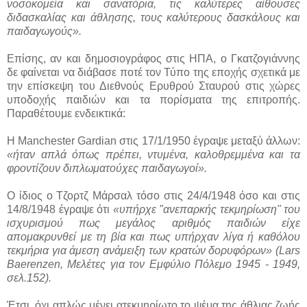
νοσοκομεία και σανατόρια, τις καλύτερες αίθουσες
διδασκαλίας και άθλησης, τους καλύτερους δασκάλους και
παιδαγωγούς».
Επίσης, αν και δημοσιογράφος στις ΗΠΑ, ο Γκατζογιάννης
δε φαίνεται να διάβασε ποτέ τον Τύπο της εποχής σχετικά με
την επίσκεψη του Διεθνούς Ερυθρού Σταυρού στις χώρες
υποδοχής παιδιών και τα πορίσματα της επιτροπής.
Παραθέτουμε ενδεικτικά:
Η Manchester Gardian στις 17/1/1950 έγραψε μεταξύ άλλων:
«ήταν απλά όπως πρέπει, ντυμένα, καλοθρεμμένα και τα
φροντίζουν διπλωματούχες παιδαγωγοί».
Ο ίδιος ο Τζορτζ Μάρσαλ τόσο στις 24/4/1948 όσο και στις
14/8/1948 έγραψε ότι
«υπήρχε "ανεπαρκής τεκμηρίωση" του
ισχυρισμού πως μεγάλος αριθμός παιδιών είχε
απομακρυνθεί με τη βία και πως υπήρχαν λίγα ή καθόλου
τεκμήρια για άμεση ανάμειξη των κρατών δορυφόρων» (Lars
Baerenzen, Μελέτες για τον Εμφύλιο Πόλεμο 1945 - 1949,
σελ.152).
Έτσι, όχι απλώς μένει ατεκμηρίωτο το ψέμα της άθλιας ζωής