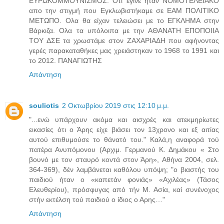
ΕΥΡΩΚΟΜΜΟΥΝΙΣΜΟΣ. Οτι έγινε ήταν ΝΟΜΟΤΕΛΕΙΑΚΟ
απο την στιγμή που Εγκλωβιστήκαμε σε ΕΑΜ ΠΟΛΙΤΙΚΟ
ΜΕΤΩΠΟ. Ολα θα είχαν τελειώσει με το ΕΓΚΛΗΜΑ στην
Βάρκιζα. Ολα τα υπόλοιπα με την ΑΘΑΝΑΤΗ ΕΠΟΠΟΙΙΑ
ΤΟΥ ΔΣΕ τα χρωστάμε στον ΖΑΧΑΡΙΑΔΗ που αφήνοντας
γερές παρακαταθήκες μας χρειάστηκαν το 1968 το 1991 και
το 2012. ΠΑΝΑΓΙΩΤΗΣ
Απάντηση
souliotis
2 Οκτωβρίου 2019 στις 12:10 μ.μ.
"...ενώ υπάρχουν ακόμα και αισχρές και ατεκμηρίωτες
εικασίες ότι ο Άρης είχε βιάσει τον 13χρονο και εξ αιτίας
αυτού επιθυμούσε το θάνατό του." Καλά,η αναφορά τού
πατέρα Ανυπόμονου (Αρχιμ. Γερμανού Κ. Δημάκου « Στο
βουνό με τον σταυρό κοντά στον Άρη», Αθήνα 2004, σελ.
364-369), δέν λαμβάνεται καθόλου υπόψη; "ο βιαστής του
παιδιού ήταν ο «καπετάν φονιάς» «Αχιλέας» (Τάσος
Ελευθερίου), πρόσφυγας από τήν Μ. Ασία, καί συνένοχος
στήν εκτέλση τού παιδιού ο ίδιος ο Αρης…"
Απάντηση