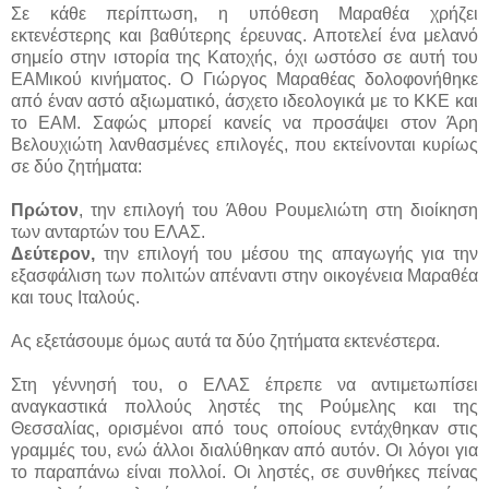
Σε κάθε περίπτωση, η υπόθεση Μαραθέα χρήζει
εκτενέστερης και βαθύτερης έρευνας. Αποτελεί ένα μελανό
σημείο στην ιστορία της Κατοχής, όχι ωστόσο σε αυτή του
ΕΑΜικού κινήματος. Ο Γιώργος Μαραθέας δολοφονήθηκε
από έναν αστό αξιωματικό, άσχετο ιδεολογικά με το ΚΚΕ και
το ΕΑΜ. Σαφώς μπορεί κανείς να προσάψει στον Άρη
Βελουχιώτη λανθασμένες επιλογές, που εκτείνονται κυρίως
σε δύο ζητήματα:
Πρώτον
, την επιλογή του Άθου Ρουμελιώτη στη διοίκηση
των ανταρτών του ΕΛΑΣ.
Δεύτερον,
την επιλογή του μέσου της απαγωγής για την
εξασφάλιση των πολιτών απέναντι στην οικογένεια Μαραθέα
και τους Ιταλούς.
Ας εξετάσουμε όμως αυτά τα δύο ζητήματα εκτενέστερα.
Στη γέννησή του, ο ΕΛΑΣ έπρεπε να αντιμετωπίσει
αναγκαστικά πολλούς ληστές της Ρούμελης και της
Θεσσαλίας, ορισμένοι από τους οποίους εντάχθηκαν στις
γραμμές του, ενώ άλλοι διαλύθηκαν από αυτόν. Οι λόγοι για
το παραπάνω είναι πολλοί. Οι ληστές, σε συνθήκες πείνας