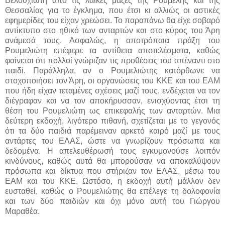
Βελουχιώτη από τις λαϊκές μάζες της Ρούμελης και της
Θεσσαλίας για το έγκλημα, που έτσι κι αλλιώς οι αστικές
εφημερίδες του είχαν χρεώσει. Το παραπάνω θα είχε σοβαρό
αντίκτυπο στο ηθικό των ανταρτών και στο κύρος του Άρη
ανάμεσά τους. Ασφαλώς, η αποτρόπαια πράξη του
Ρουμελιώτη επέφερε τα αντίθετα αποτελέσματα, καθώς
φαίνεται ότι πολλοί γνώριζαν τις προθέσεις του απέναντι στο
παιδί. Παράλληλα, αν ο Ρουμελιώτης κατόρθωνε να
στοχοποιήσει τον Άρη, οι οργανώσεις του ΚΚΕ και του ΕΑΜ
που ήδη είχαν τεταμένες σχέσεις μαζί τους, ενδέχεται να τον
διέγραφαν και να τον αποκήρυσσαν, ενισχύοντας έτσι τη
θέση του Ρουμελιώτη ως επικεφαλής των ανταρτών. Μια
δεύτερη εκδοχή, λιγότερο πιθανή, σχετίζεται με το γεγονός
ότι τα δύο παιδιά παρέμειναν αρκετό καιρό μαζί με τους
αντάρτες του ΕΛΑΣ, ώστε να γνωρίζουν πρόσωπα και
δεδομένα. Η απελευθέρωσή τους εγκυμονούσε λοιπόν
κινδύνους, καθώς αυτά θα μπορούσαν να αποκαλύψουν
πρόσωπα και δίκτυα που στήριζαν τον ΕΛΑΣ, μέσω του
ΕΑΜ και του ΚΚΕ. Ωστόσο, η εκδοχή αυτή μάλλον δεν
ευσταθεί, καθώς ο Ρουμελιώτης θα επέλεγε τη δολοφονία
και των δύο παιδιών και όχι μόνο αυτή του Γιώργου
Μαραθέα.