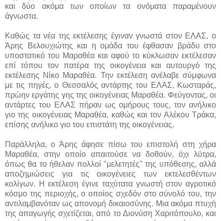
και δύο ακόμα των οποίων τα ονόματα παραμένουν
άγνωστα.
Καθώς τα νέα της εκτέλεσης έγιναν γνωστά στον ΕΛΑΣ, ο
Άρης Βελουχιώτης και η ομάδα του έφθασαν βράδυ στο
υποστατικό του Μαραθέα και αφού το κύκλωσαν εκτέλεσαν
επί τόπου τον πατέρα της οικογένεια και αυτουργό της
εκτέλεσης Νίκο Μαραθέα. Την εκτέλεση ανέλαβε σύμφωνα
με τις πηγές, ο Θεσσαλός αντάρτης του ΕΛΑΣ, Κωσταράς,
πρώην εργάτης γης της οικογένειας Μαραθέα. Φεύγοντας, οι
αντάρτες του ΕΛΑΣ πήραν ως ομήρους τους, τον ανήλικο
γιο της οικογένειας Μαραθέα, καθώς και τον Αλέκου Τράκα,
επίσης ανήλικο γιο του επιστάτη της οικογένειας.
Παράλληλα, ο Άρης άφησε πίσω του επιστολή στη χήρα
Μαραθέα, στην οποίο απαιτούσε να δοθούν, όχι λύτρα,
όπως θα το ήθελαν πολλοί "μελετητές" της υπόθεσης, αλλά
αποζημιώσεις για τις οικογένειες των εκτελεσθέντων
κολίγων. Η εκτέλεση έγινε ταχύτατα γνωστή στον αγροτικό
κόσμο της περιοχής, ο οποίος σχεδόν στο σύνολό του, την
αντιλαμβανόταν ως απονομή δικαιοσύνης. Μια ακόμα πτυχή
της απαγωγής σχετίζεται, από το Διονύση Χαριτόπουλο, και