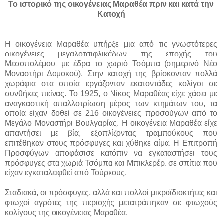
Το ιστορικό της οικογένειας Μαραθέα πριν και κατά την
Κατοχή
Η οικογένεια Μαραθέα υπήρξε μια από τις γνωστότερες
οικογένειες μεγαλοτσιφλικάδων της εποχής του
Μεσοπολέμου, με έδρα το χωριό Τσόμπα (σημερινό Νέο
Μοναστήρι Δομοκού). Στην κατοχή της βρίσκονταν πολλά
χωράφια στα οποία εργάζονταν εκατοντάδες κολίγοι σε
συνθήκες πείνας. Το 1925, ο Νίκος Μαραθέας είχε χάσει με
αναγκαστική απαλλοτρίωση μέρος των κτημάτων του, τα
οποία είχαν δοθεί σε 216 οικογένειες προσφύγων από το
Μεγάλο Μοναστήρι Βουλγαρίας. Η οικογένεια Μαραθέα είχε
απαντήσει με βία, εξοπλίζοντας τραμπούκους που
επιτέθηκαν στους πρόσφυγες και χύθηκε αίμα. Η Επιτροπή
Προσφύγων αποφάσισε κατόπιν να εγκαταστήσει τους
πρόσφυγες στα χωριά Τσόμπα και Μπικλερέρ, σε σπίτια που
είχαν εγκαταλειφθεί από Τούρκους.
Σταδιακά, οι πρόσφυγες, αλλά και πολλοί μικροϊδιοκτήτες και
φτωχοί αγρότες της περιοχής μετατράπηκαν σε φτωχούς
κολίγους της οικογένειας Μαραθέα.