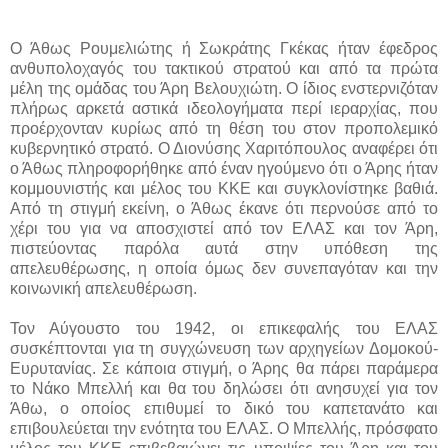
Ο Άθως Ρουμελιώτης ή Σωκράτης Γκέκας ήταν έφεδρος
ανθυπολοχαγός του τακτικού στρατού και από τα πρώτα
μέλη της ομάδας του Άρη Βελουχιώτη. Ο ίδιος ενστερνιζόταν
πλήρως αρκετά αστικά ιδεολογήματα περί ιεραρχίας, που
προέρχονταν κυρίως από τη θέση του στον προπολεμικό
κυβερνητικό στρατό. Ο Διονύσης Χαριτόπουλος αναφέρει ότι
ο Άθως πληροφορήθηκε από έναν ηγούμενο ότι ο Άρης ήταν
κομμουνιστής και μέλος του ΚΚΕ και συγκλονίστηκε βαθιά.
Από τη στιγμή εκείνη, ο Άθως έκανε ότι περνούσε από το
χέρι του για να αποσχιστεί από τον ΕΛΑΣ και τον Άρη,
πιστεύοντας παρόλα αυτά στην υπόθεση της
απελευθέρωσης, η οποία όμως δεν συνεπαγόταν και την
κοινωνική απελευθέρωση.
Τον Αύγουστο του 1942, οι επικεφαλής του ΕΛΑΣ
συσκέπτονται για τη συγχώνευση των αρχηγείων Δομοκού-
Ευρυτανίας. Σε κάποια στιγμή, ο Άρης θα πάρει παράμερα
το Νάκο Μπελλή και θα του δηλώσει ότι ανησυχεί για τον
Άθω, ο οποίος επιθυμεί το δικό του καπετανάτο και
επιβουλεύεται την ενότητα του ΕΛΑΣ. Ο Μπελλής, πρόσφατο