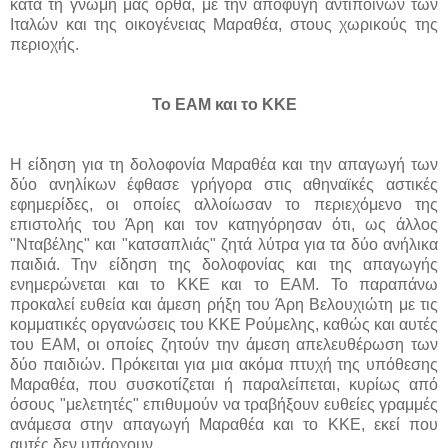
κατά τη γνώμη μας ορθά, με την αποφυγή αντιποίνων των
Ιταλών και της οικογένειας Μαραθέα, στους χωρικούς της
περιοχής.
Το ΕΑΜ και το ΚΚΕ
Η είδηση για τη δολοφονία Μαραθέα και την απαγωγή των
δύο ανηλίκων έφθασε γρήγορα στις αθηναϊκές αστικές
εφημερίδες, οι οποίες αλλοίωσαν το περιεχόμενο της
επιστολής του Άρη και τον κατηγόρησαν ότι, ως άλλος
"Νταβέλης" και "κατσαπλιάς" ζητά λύτρα για τα δύο ανήλικα
παιδιά. Την είδηση της δολοφονίας και της απαγωγής
ενημερώνεται και το ΚΚΕ και το ΕΑΜ. Το παραπάνω
προκαλεί ευθεία και άμεση ρήξη του Άρη Βελουχιώτη με τις
κομματικές οργανώσεις του ΚΚΕ Ρούμελης, καθώς και αυτές
του ΕΑΜ, οι οποίες ζητούν την άμεση απελευθέρωση των
δύο παιδιών. Πρόκειται για μια ακόμα πτυχή της υπόθεσης
Μαραθέα, που συσκοτίζεται ή παραλείπεται, κυρίως από
όσους "μελετητές" επιθυμούν να τραβήξουν ευθείες γραμμές
ανάμεσα στην απαγωγή Μαραθέα και το ΚΚΕ, εκεί που
αυτές δεν υπάρχουν.