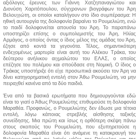
αξιόλογες έρευνες των Γιάννη Χατζηπαναγιώτου και
Διονύση Χαριτόπουλου, σύγχρονων βιογράφων του Άρη
Βελουχιώτη, οι οποίοι καταλήγουν στο ίδιο συμπέρασμα: Η
ηθική αυτουργία της δολοφονία βαραίνει το Ρουμελιώτη, ενώ
το παιδί δολοφονείται απουσία του Άρη. Το παραπάνω
υποστηρίζει επίσης ο συμπολεμιστής του Άρη, Ηλίας
Αρμάγος, ο οποίος όντας ο ίδιος μέλος της ομάδας του Άρη,
έζησε από κοντά τα γεγονότα. Τέλος, σημαντικότερη
ενδεχομένως μαρτυρία είναι αυτή του Αλέκου Τράκα, του
δεύτερου ανήλικου αιχμαλώτου του ΕΛΑΣ, ο οποίος
επέζησε του πολέμου και σπούδασε στη Νομική. Ο ίδιος ο
Τράκας υποστήριξε ότι είχε προσωπικά ακούσει τον Άρη να
δίνει κατηγορηματική εντολή στον Άθω Ρουμελιώτη, να μην
πειραχθεί κανένα από τα δύο παιδιά.
Ένα από τα βασικά ερωτήματα που δημιουργούνται εδώ
είναι το γιατί ο Άθως Ρουμελιώτης επιθυμούσε τη δολοφονία
Μαραθέα. Προφανώς, ο Ρουμελιώτης δεν έδωσε μια τέτοια
εντολή, λόγω κάποιας στρεβλής αίσθησης ταξικής
συνείδησης. Μια πρώτη και ίσως η ορθότερη σκέψη πάνω
στους σκοπούς του Ρουμελιώτη, που εξυπηρετούσε η
δολοφονία Μαραθέα είναι ότι ανάμενε τη κατακραυγή του