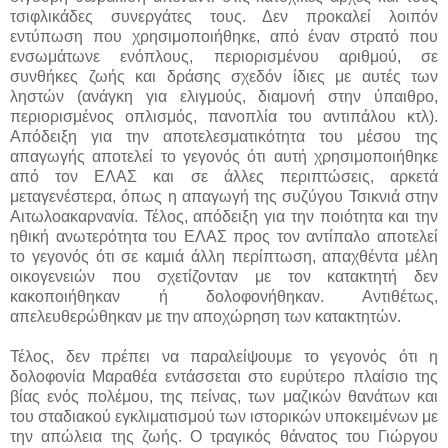
τσιφλικάδες συνεργάτες τους. Δεν προκαλεί λοιπόν
εντύπωση που χρησιμοποιήθηκε, από έναν στρατό που
ενσωμάτωνε ενόπλους, περιορισμένου αριθμού, σε
συνθήκες ζωής και δράσης σχεδόν ίδιες με αυτές των
ληστών (ανάγκη για ελιγμούς, διαμονή στην ύπαιθρο,
περιορισμένος οπλισμός, πανοπλία του αντιπάλου κτλ).
Απόδειξη για την αποτελεσματικότητα του μέσου της
απαγωγής αποτελεί το γεγονός ότι αυτή χρησιμοποιήθηκε
από τον ΕΛΑΣ και σε άλλες περιπτώσεις, αρκετά
μεταγενέστερα, όπως η απαγωγή της συζύγου Τσικνιά στην
Αιτωλοακαρνανία. Τέλος, απόδειξη για την ποιότητα και την
ηθική ανωτερότητα του ΕΛΑΣ προς τον αντίπαλο αποτελεί
το γεγονός ότι σε καμιά άλλη περίπτωση, απαχθέντα μέλη
οικογενειών που σχετίζονταν με τον κατακτητή δεν
κακοποιήθηκαν ή δολοφονήθηκαν. Αντιθέτως,
απελευθερώθηκαν με την αποχώρηση των κατακτητών.
Τέλος, δεν πρέπει να παραλείψουμε το γεγονός ότι η
δολοφονία Μαραθέα εντάσσεται στο ευρύτερο πλαίσιο της
βίας ενός πολέμου, της πείνας, των μαζικών θανάτων και
του σταδιακού εγκλιματισμού των ιστορικών υποκειμένων με
την απώλεια της ζωής. Ο τραγικός θάνατος του Γιώργου