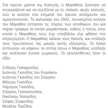
Στα πρώτα χρόνια της Κατοχής, ο Μαραθέας ξεκίνησε να
συνεργάζεται και να σχετίζεται με τις ιταλικές αρχές κατοχής,
ενώ οι κολίγοι στα κτήματά του έμεναν απλήρωτοι και
λιμοκτονούσαν. Το καλοκαίρι του 1942, πεινασμένοι κολίγοι
του Μαραθέα έσπασαν τις πόρτες των αποθηκών του και
πήραν τρόφιμα τα οποία μοιράστηκαν, καθώς η πείνα, στην
οποία ο Μαραθέας τους είχε υποβάλλει είχε φθάσει στο
απροχώρητο. Ο Μαραθέας κάλεσε τους Ιταλούς και υπέδειξε
τους πρωταίτιους της μικρής αυτής εξέγερσης. Οι Ιταλοί
έσπευσαν να κάψουν τα σπίτια όσων ο Μαραθέας υπέδειξε
και εκτέλεσαν έντεκα χωρικούς. Οι εκτελεσθέντες ήταν οι
εξής:
Σιδέρης Γιαλαμούδης
Ιωάννης Γκανίδης του Κυριάκου
Ιωάννης Γκανίδης του Στεργίου
Μόσχος Γκανίδης
Λάμπρος Γκανίδης
Στέργιος Γκανεολούδης
Νικόλαος Νατούδης
Στέφος Στεφούδης
Μιχάλης Τερζίδης