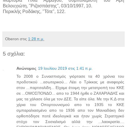
Μαρτυρία Ηλία Αρμάγου, συμπολεμιστή του Άρη
Βελουχιώτη, "Ριζοσπάστης", 03/10/1997, 10.
Περικλής Ροδάκης, "Τότε", 122.
Oberon
στις
1:28 π.μ.
5 σχόλια:
Ανώνυμος
19 Ιουλίου 2019 στις 1:41 π.μ.
Το 2008 ο Συνασπισμός γιόρτασε τα 40 χρόνια του
προδοτικού ...εσωτερικού... Λέει ο Τρίκκας με αναφορές
στον ...παρτσαλίδη... Είχαμε έτοιμη την μετατροπή του ΚΚΕ
σε ...ΟΜΟΣΠΟΝΔΟ... απο το 1944 ήρθε ο ΖΑΧΑΡΙΑΔΗΣ και
μας τα χάλασε όλα με τον ΔΣΕ. Τα είπε όλα. Με την Κ.Δ στα
χέρια του Οπορτουνισμού απο το 1935 το ΚΚΕ
σμπαραλιασμένο απο το 1936 απο τον Μανιαδάκη δεν
ορθοπόδησε ποτέ ιδεολογικά και ήταν χωρίς Στρατηγικό
στόχο τον Σοσιαλισμό αλλά την ...λαοκρατία....