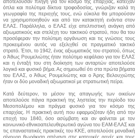
αποτελούσαν πληγή για τον κόσμο της επαρχίας, κατείχαν
όπλα και πολύτιμα δίκτυα τροφοδοσίας, γνώριζαν καλά τη
γεωγραφία της περιοχής τους, ενώ εύκολα θα μπορούσαν
να χρησιμοποιηθούν και από τον κατακτητή ενάντια στον
ΕΛΑΣ. Παράλληλα, ο ΕΛΑΣ είχε απελπιστική ανάγκη από
αξιωματικούς και στελέχη του τακτικού στρατού, που θα του
προσέφεραν την πολύτιμη οργάνωση και τις γνώσεις τους
προκειμένου αυτός να εξελιχθεί σε πραγματικό τακτικό
στρατό. Έτσι, το 1942, ένας αξιωματικός του στρατού, όπως
ο Άθως Ρουμελιώτης ήταν πολύτιμο κεφάλαιο για τον ΕΛΑΣ
και η ένταξή του στη διοίκηση των ανταρτών αποτελούσε
λογικό και φυσικό βήμα. Ας σημειωθεί ότι στα πρώτα βήματα
του ΕΛΑΣ, ο Άθως Ρουμελιώτης και ο Άρης Βελουχιώτης
ήταν οι δύο μοναδική αξιωματικοί με στρατιωτική πείρα.
Κατά δεύτερον, το μέσον της απαγωγής των οικείων
αποτελούσε πάγια πρακτική της ληστείας την περίοδο του
Μεσοπολέμου και πράγμα φυσικό για τον κόσμο της
επαρχίας. Η πρακτική αυτή που εφαρμοζόταν ήδη από την
εποχή του 1840, όσο ασύμβατη και αν φαίνεται με τον
κοινωνικό-εθνικοαπελευθερωτικό αγώνα του ΕΑΜ-ΕΛΑΣ και
τις επαναστατικές πρακτικές του ΚΚΕ, αποτελούσε μοναδική
σίγουρη θωράκιση απέναντι στις κατοχικές αρχές και τους