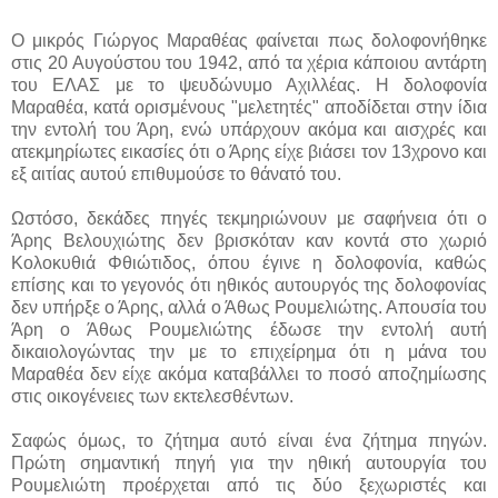
Ο μικρός Γιώργος Μαραθέας φαίνεται πως δολοφονήθηκε
στις 20 Αυγούστου του 1942, από τα χέρια κάποιου αντάρτη
του ΕΛΑΣ με το ψευδώνυμο Αχιλλέας. Η δολοφονία
Μαραθέα, κατά ορισμένους "μελετητές" αποδίδεται στην ίδια
την εντολή του Άρη, ενώ υπάρχουν ακόμα και αισχρές και
ατεκμηρίωτες εικασίες ότι ο Άρης είχε βιάσει τον 13χρονο και
εξ αιτίας αυτού επιθυμούσε το θάνατό του.
Ωστόσο, δεκάδες πηγές τεκμηριώνουν με σαφήνεια ότι ο
Άρης Βελουχιώτης δεν βρισκόταν καν κοντά στο χωριό
Κολοκυθιά Φθιώτιδος, όπου έγινε η δολοφονία, καθώς
επίσης και το γεγονός ότι ηθικός αυτουργός της δολοφονίας
δεν υπήρξε ο Άρης, αλλά ο Άθως Ρουμελιώτης. Απουσία του
Άρη ο Άθως Ρουμελιώτης έδωσε την εντολή αυτή
δικαιολογώντας την με το επιχείρημα ότι η μάνα του
Μαραθέα δεν είχε ακόμα καταβάλλει το ποσό αποζημίωσης
στις οικογένειες των εκτελεσθέντων.
Σαφώς όμως, το ζήτημα αυτό είναι ένα ζήτημα πηγών.
Πρώτη σημαντική πηγή για την ηθική αυτουργία του
Ρουμελιώτη προέρχεται από τις δύο ξεχωριστές και