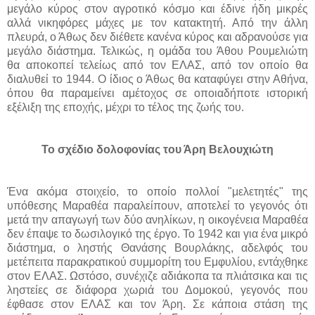
μεγάλο κύρος στον αγροτικό κόσμο και έδινε ήδη μικρές
αλλά νικηφόρες μάχες με τον κατακτητή. Από την άλλη
πλευρά, ο Άθως δεν διέθετε κανένα κύρος και αδρανούσε για
μεγάλο διάστημα. Τελικώς, η ομάδα του Άθου Ρουμελιώτη
θα αποκοπεί τελείως από τον ΕΛΑΣ, από τον οποίο θα
διαλυθεί το 1944. Ο ίδιος ο Άθως θα καταφύγει στην Αθήνα,
όπου θα παραμείνει αμέτοχος σε οποιαδήποτε ιστορική
εξέλιξη της εποχής, μέχρι το τέλος της ζωής του.
Το σχέδιο δολοφονίας του Άρη Βελουχιώτη
Ένα ακόμα στοιχείο, το οποίο πολλοί "μελετητές" της
υπόθεσης Μαραθέα παραλείπουν, αποτελεί το γεγονός ότι
μετά την απαγωγή των δύο ανηλίκων, η οικογένεια Μαραθέα
δεν έπαψε το δωσιλογικό της έργο. Το 1942 και για ένα μικρό
διάστημα, ο ληστής Θανάσης Βουρλάκης, αδελφός του
μετέπειτα παρακρατικού συμμορίτη του Εμφυλίου, εντάχθηκε
στον ΕΛΑΣ. Ωστόσο, συνέχιζε αδιάκοπα τα πλιάτσικα και τις
ληστείες σε διάφορα χωριά του Δομοκού, γεγονός που
έφθασε στον ΕΛΑΣ και τον Άρη. Σε κάποια στάση της