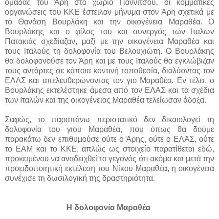
ομάδας του Άρη στο χωριό Γιαννιτσού, οι κομματικές
οργανώσεις του ΚΚΕ έστειλαν μήνυμα στον Άρη σχετικά με
το Θανάση Βουρλάκη και την οικογένεια Μαραθέα. Ο
Βουρλάκης και ο φίλος του και συνεργός των Ιταλών
Πατακιάς σχεδίαζαν, μαζί με την οικογένεια Μαραθέα και
τους Ιταλούς τη δολοφονία του Βελουχιώτη. Ο Βουρλάκης
θα δολοφονούσε τον Άρη και με τους Ιταλούς θα εγκλώβιζαν
τους αντάρτες σε κάποια κοντινή τοποθεσία, διαλύοντας τον
ΕΛΑΣ και απελευθερώνοντας τον γιο Μαραθέα. Εν τέλει, ο
Βουρλάκης εκτελέστηκε άμεσα από τον ΕΛΑΣ και τα σχέδια
των Ιταλών και της οικογένειας Μαραθέα τελείωσαν άδοξα.
Σαφώς, το παραπάνω περιστατικό δεν δικαιολογεί τη
δολοφονία του γιου Μαραθέα, που όπως θα δούμε
παρακάτω δεν επιθυμούσε ούτε ο Άρης, ούτε ο ΕΛΑΣ, ούτε
το ΕΑΜ και το ΚΚΕ, απλώς ως στοιχείο παρατίθεται εδώ,
προκειμένου να αναδειχθεί το γεγονός ότι ακόμα και μετά την
προειδοποιητική εκτέλεση του Νίκου Μαραθέα, η οικογένεια
συνέχισε τη δωσιλογική της δραστηριότητα.
Η δολοφονία Μαραθέα