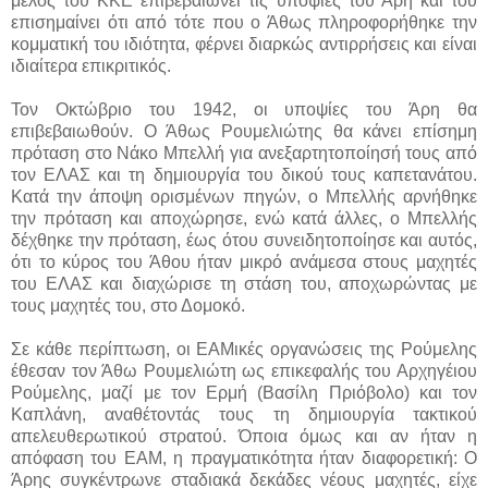
μέλος του ΚΚΕ επιβεβαιώνει τις υποψίες του Άρη και του
επισημαίνει ότι από τότε που ο Άθως πληροφορήθηκε την
κομματική του ιδιότητα, φέρνει διαρκώς αντιρρήσεις και είναι
ιδιαίτερα επικριτικός.
Τον Οκτώβριο του 1942, οι υποψίες του Άρη θα
επιβεβαιωθούν. Ο Άθως Ρουμελιώτης θα κάνει επίσημη
πρόταση στο Νάκο Μπελλή για ανεξαρτητοποίησή τους από
τον ΕΛΑΣ και τη δημιουργία του δικού τους καπετανάτου.
Κατά την άποψη ορισμένων πηγών, ο Μπελλής αρνήθηκε
την πρόταση και αποχώρησε, ενώ κατά άλλες, ο Μπελλής
δέχθηκε την πρόταση, έως ότου συνειδητοποίησε και αυτός,
ότι το κύρος του Άθου ήταν μικρό ανάμεσα στους μαχητές
του ΕΛΑΣ και διαχώρισε τη στάση του, αποχωρώντας με
τους μαχητές του, στο Δομοκό.
Σε κάθε περίπτωση, οι ΕΑΜικές οργανώσεις της Ρούμελης
έθεσαν τον Άθω Ρουμελιώτη ως επικεφαλής του Αρχηγέιου
Ρούμελης, μαζί με τον Ερμή (Βασίλη Πριόβολο) και τον
Καπλάνη, αναθέτοντάς τους τη δημιουργία τακτικού
απελευθερωτικού στρατού. Όποια όμως και αν ήταν η
απόφαση του ΕΑΜ, η πραγματικότητα ήταν διαφορετική: Ο
Άρης συγκέντρωνε σταδιακά δεκάδες νέους μαχητές, είχε