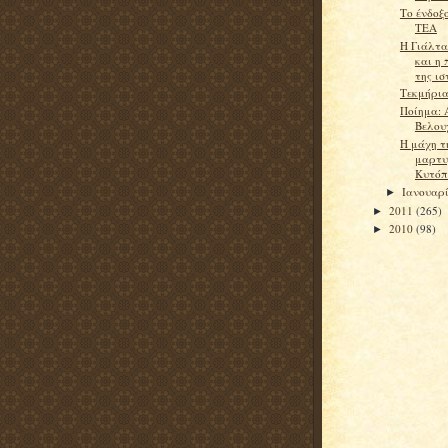
Το ένδοξ
ΤΕΑ
H Γιάλτα
και η
της ισ
Τεκμήρια
Ποίημα: 
Βελου
H μάχη τ
μαρτυ
Κυτόπ
Ιανουαρ
►
2011
(265)
►
2010
(98)
►