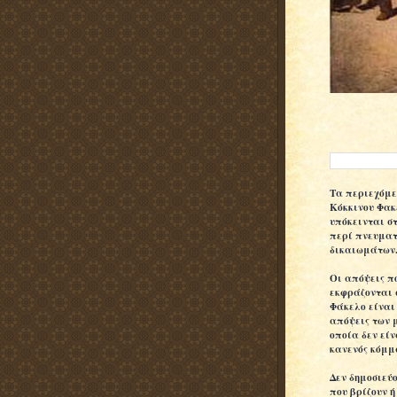
Τα περιεχόμε
Κόκκινου
Φακ
υπόκεινται σ
περί πνευμα
δικαιωμάτων
Oι απόψεις π
εκφράζονται 
Φάκελο είναι
απόψεις των 
οποία δεν εί
κανενός κόμμ
Δεν δημοσιεύ
που βρίζουν ή