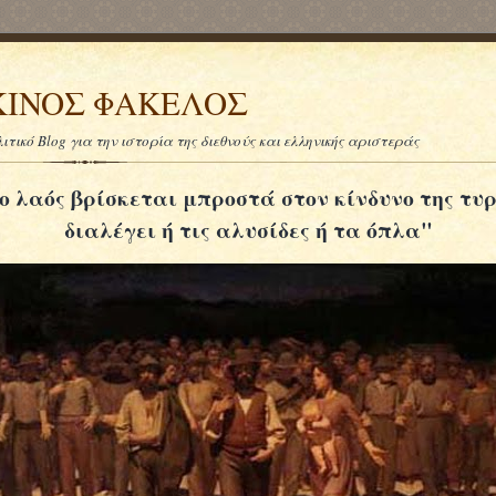
INOΣ ΦΑΚΕΛΟΣ
λιτικό Blog για την ιστορία της διεθνούς και ελληνικής αριστεράς
ο λαός βρίσκεται μπροστά στον κίνδυνο της τυ
διαλέγει ή τις αλυσίδες ή τα όπλα"