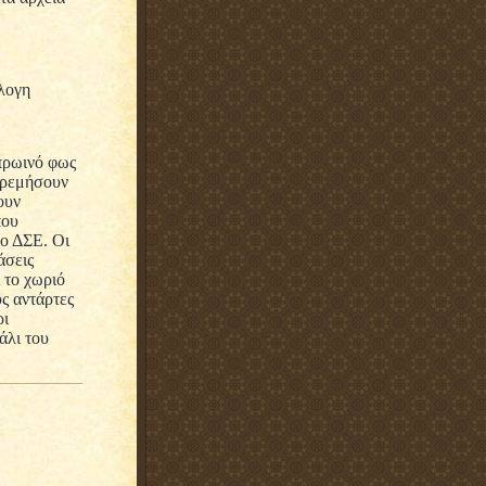
λογη
πρωινό φως
 ηρεμήσουν
ουν
που
 ο ΔΣΕ. Οι
άσεις
 το χωριό
υς αντάρτες
ρι
άλι του