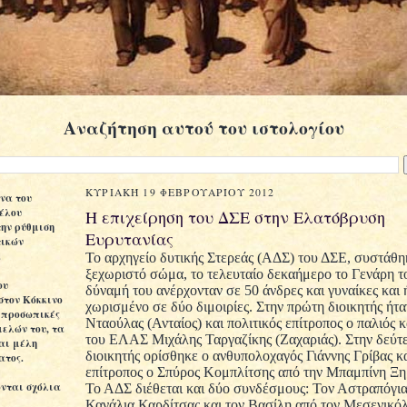
Αναζήτηση αυτού του ιστολογίου
ΚΥΡΙΑΚΉ 19 ΦΕΒΡΟΥΑΡΊΟΥ 2012
να του
έλου
Η επιχείρηση του ΔΣΕ στην Ελατόβρυση
την ρύθμιση
Ευρυτανίας
τικών
.
To
αρχηγείο δυτικής Στερεάς (ΑΔΣ) του ΔΣΕ, συστάθη
ξεχωριστό σώμα, το τελευταίο δεκαήμερο το Γενάρη τ
ου
δύναμή του ανέρχονταν σε 50 άνδρες και γυναίκες και 
στον Κόκκινο
χωρισμένο σε δύο διμοιρίες. Στην πρώτη διοικητής ήτα
 προσωπικές
Νταούλας (Ανταίος) και πολιτικός επίτροπος ο παλιός 
μελών του, τα
του ΕΛΑΣ Μιχάλης Ταργαζίκης (Ζαχαριάς). Στην δεύτε
ναι μέλη
διοικητής ορίσθηκε ο ανθυπολοχαγός Γιάννης Γρίβας κα
ατος.
επίτροπος ο Σπύρος Κομπλίτσης από την Μπαμπίνη Ξ
ονται σχόλια
Το ΑΔΣ διέθεται και δύο συνδέσμους: Τον Αστραπόγια
Κανάλια Καρδίτσας και τον Βασίλη από τον Μεσενικόλ