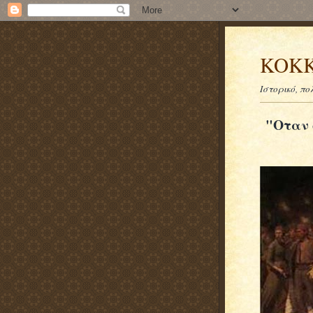
KOKK
Ιστορικό, πο
"Οταν 