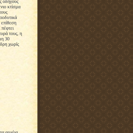
ς οδηγούς
νιο κτίσμα
τους
τιοδυτικά
 επίθεση
 πέφτει
υρά τους, η
μη 30
δρη χωρίς
τα αρχέια