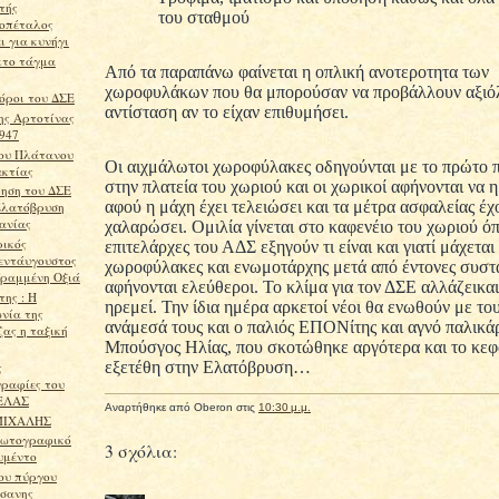
τής
του σταθμού
οπέταλος
ι για κυνήγι
κτο τάγμα
Από τα παραπάνω φαίνεται η οπλική ανοτεροτητα των
χωροφυλάκων που θα μπορούσαν να προβάλλουν αξιό
όροι του ΔΣΕ
αντίσταση αν το είχαν επιθυμήσει.
ης Αρτοτίνας
1947
ου Πλάτανου
Οι αιχμάλωτοι χωροφύλακες οδηγούνται με το πρώτο 
κτίας
στην πλατεία του χωριού και οι χωρικοί αφήνονται να
ρηση του ΔΣΕ
αφού η μάχη έχει τελειώσει και τα μέτρα ασφαλείας έχ
Ελατόβρυση
ανίας
χαλαρώσει. Ομιλία γίνεται στο καφενέιο του χωριού ό
ικός
επιτελάρχες του ΑΔΣ εξηγούν τι είναι και γιατί μάχεται
εντάυγουστος
χωροφύλακες και ενωμοτάρχης μετά από έντονες συστ
Γραμμένη Οξιά
αφήνονται ελεύθεροι. Το κλίμα για τον ΔΣΕ αλλάζεικαι
της : Η
ηρεμεί. Την ίδια ημέρα αρκετοί νέοι θα ενωθούν με το
νία της
ανάμεσά τους και ο παλιός ΕΠΟΝίτης και αγνό παλικά
ζας η ταξική
Μπούσγος Ηλίας, που σκοτώθηκε αργότερα και το κεφ
εξετέθη
στην Ελατόβρυση…
ς
ραφίες του
ΕΛΑΣ
Αναρτήθηκε από
Oberon
στις
10:30 μ.μ.
ΜΙΧΑΛΗΣ
φωτογραφικό
3 σχόλια:
υμέντο
ου πύργου
σανης