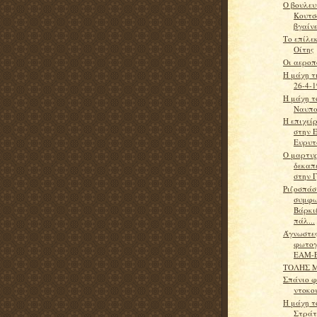
Ο βουλευ
Κουτσ
βγαίνε
Το επίλε
Οίτης
Οι αεροπ
Η μάχη τ
26-4-
H μάχη τ
Ναυπα
Η επιχεί
στην 
Ευρυτ
Ο μαρτυρ
δεκαπ
στην 
Ριζοσπάσ
συμφω
Βάρκι
πάλ...
Άγνωστε
φωτογ
ΕΑΜ-
ΤΟΛΗΣ 
Σπάνιο 
ντοκο
H μάχη τ
Στράτ