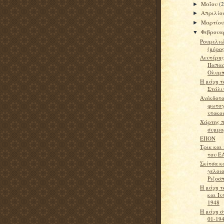
Μαΐου
(
►
Απριλίο
►
Μαρτίο
►
Φεβρουα
▼
Ρουμελιώ
(μέρος
Λευτέρης
Παπασ
Ολυμπ
Η μάχη τ
Στάλι
Ανέκδοτ
φωτογ
ντοκο
Χάρτης 
συμμο
ΕΠΟΝ
Τρικ και
του Ε
Σκίτσα κ
γελοι
Ριζοσ
H μάχη τ
και Ίν
1948
H μάχη σ
01-19