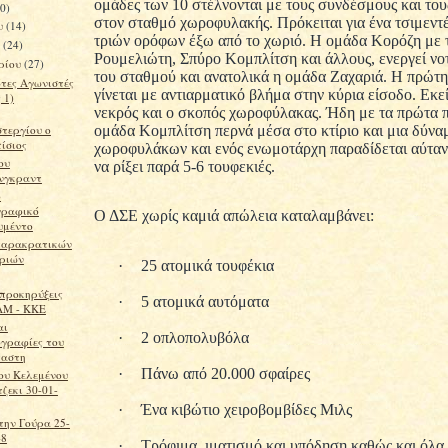
ομάδες των 10 στέλνονται με τους συνδέσμους και του
20)
στον σταθμό χωροφυλακής. Πρόκειται για ένα τσιμεντέ
υ
(14)
τριών ορόφων έξω από το χωριό. Η ομάδα Κορόζη με 
υ
(24)
Ρουμελιώτη, Σπύρο Κομπλίτση και άλλους, ενεργεί νο
ρίου
(27)
του σταθμού και ανατολικά η ομάδα Ζαχαριά. Η πρώτη
τες Αγωνιστές
γίνεται με αντιαρματικό βλήμα στην κύρια είσοδο. Εκεί
 1)
νεκρός και ο σκοπός χωροφύλακας. Ήδη με τα πρώτα π
ομάδα Κομπλίτση περνά μέσα στο κτίριο και μια δύνα
τεργίου ο
ίσιος
χωροφυλάκων και ενός ενωμοτάρχη παραδίδεται αύταν
ου
να ρίξει παρά 5-6 τουφεκιές.
νγκραντ
ο
ραφικό
Ο ΔΣΕ χωρίς καμιά απώλεια καταλαμβάνει:
υμέντο
παρακρατικών
ριών
·
25 ατομικά τουφέκια
 προκηρύξεις
·
5 ατομικά αυτόματα
ΑΜ - ΚΚΕ
αι
·
2 οπλοπολυβόλα
ογραφίες του
παστη
·
Πάνω από 20.000 σφαίρες
ου Κελεμένου
τζεκι 30-01-
·
Ένα κιβώτιο χειροβομβίδες Μιλς
την Γούρα 25-
48
·
Τρόφιμα, ιματισμό και υπόδηση καθώς και όλα 