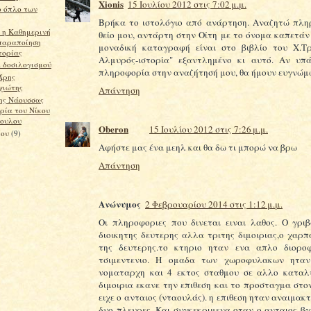
Xionis
15 Ιουλίου 2012 στις 7:02 μ.μ.
ο όπλο των
Βρήκα το ιστολόγιο από ανάρτηση. Αναζητώ πλη
 η Καθημερινή
θείο μου, αντάρτη στην Οίτη με το όνομα καπετάν
 παραποίηση
μοναδική καταγραφή είναι στο βιβλίο του Χ.Τρ
τορίας
Αλμυρός-ιστορία" εξαντλημένο κι αυτό. Αν υπά
 δοσιλογισμού
πληροφορία στην αναζήτησή μου, θα ήμουν ευγνώμ
Άρης
χιώτης
Απάντηση
ης Νάουσσας
ρία του Νίκου
ουλου
Oberon
15 Ιουλίου 2012 στις 7:26 μ.μ.
ίου
(9)
Αφήστε μας ένα μεηλ και θα δω τι μπορώ να βρω
Απάντηση
Ανώνυμος
2 Φεβρουαρίου 2014 στις 1:12 μ.μ.
Οι πληροφοριες που δινεται ειναι λαθος. Ο γρι
διοικητης δευτερης αλλα τριτης διμοιριας,ο χαρπ
της δευτερης.το κτηριο ηταν ενα απλο διοροφ
τσιμεντενιο. Η ομαδα των χωροφυλακων ητα
νοματαρχη και 4 εκτος σταθμου σε αλλο καταλ
διμοιρια εκανε την επιθεση και το προσταγμα στο
ειχε ο ανταιος (νταουλάς). η επιθεση ηταν αναιμακτ
δυο πλευρες. Και συγκεκριμενα οταν ο ανταιος β