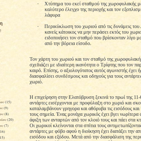
·
Χτύπημα του εκεί σταθμού της χωροφυλακής μ
καλύτερο έλεγχο της περιοχής και τον εξοπλισμ
λάφυρα
η
·
Περικύκλωση του χωριού από τις δυνάμεις του
υ
κανείς κάτοικος να μην περάσει εκτός του χωρι
ειδοποιήσει τον σταθμό που βρίσκονταν λίγο 
από την βόρεια είσοδο.
Τον χάρτη του χωριού και τον σταθμό της χωροφυλακή
σχεδιάζει με ιδιαίτερη ικανότητα ο Τρίφτης που τον πα
καιρό. Επίσης, ο αξιολογότατος αυτός αγωνιστής έχει 
διασφαλίσει συνδέσμους και οδηγούς για τους αντάρτε
χωριό.
Η επιχείρηση στην Ελατόβρυση ξεκινά το πρωί της 11-
ίου
(15)
αντάρτες εισέρχονται με προφύλαξη στο χωριό και σκο
ου
(9)
καταλαμβάνουν γρηγορα και αθόρυβα τις εισόδους και 
ίου
(8)
τους σημεία. Ένας μονάχα χωρικός έχει βγει νωρίτερα 
άφιξη των ανταρτών από τον κλοιό τους και πάει στα κ
ρίου
(20)
Οι χωρικοί κλείνονται στα σπίτια τους αντιμετωπίζοντα
του
(7)
αντάρτες με φόβο αφού η διοίκηση έχει διατάξει την 
(16)
εισόδου και εξόδου. Μετά από την διασφάλιση της περ
(15)