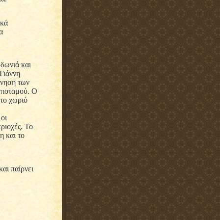
ικά
α
δωνιά και
Γιάννη
ίνηση των
 ποταμού. Ο
στο χωριό
οι
ριοχές. Το
η και το
αι παίρνει