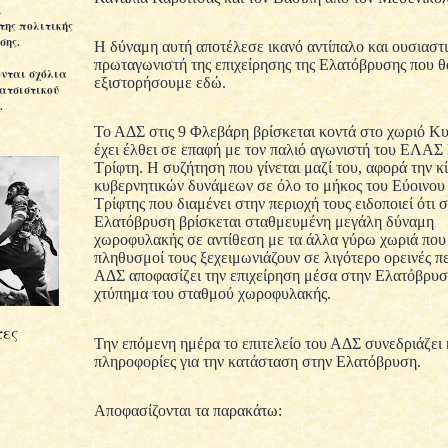
,
της πολιτικής
σης.
Η δύναμη αυτή αποτέλεσε ικανό αντίπαλο και ουσιαστ
πρωταγωνιστή της επιχείρησης της Ελατόβρυσης που θ
ονται σχόλια
εξιστορήσουμε εδώ.
ρατσιστικού
.
Το ΑΔΣ στις 9 Φλεβάρη βρίσκεται κοντά στο χωριό Κυ
έχει έλθει σε επαφή με τον παλιό αγωνιστή του ΕΛΑΣ 
Τρίφτη. Η συζήτηση που γίνεται μαζί του, αφορά την κ
κυβερνητικών δυνάμεων σε όλο το μήκος του Εύοινου
Τρίφτης που διαμένει στην περιοχή τους ειδοποιεί ότι 
Ελατόβρυση βρίσκεται σταθμευμένη μεγάλη δύναμη
χωροφυλακής σε αντίθεση με τα άλλα γύρω χωριά που 
πληθυσμοί τους ξεχειμωνιάζουν σε λιγότερο ορεινές πε
ΑΔΣ αποφασίζει την επιχείρηση μέσα στην Ελατόβρυσ
χτύπημα του σταθμού χωροφυλακής.
ες
Την επόμενη ημέρα το επιτελείο του ΑΔΣ συνεδριάζει κ
πληροφορίες για την κατάσταση στην Ελατόβρυση.
Αποφασίζονται τα παρακάτω: