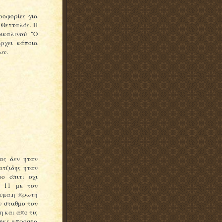
ροφορίες για
 Θετταλός. Η
ικαλινού "Ο
ρχει κάποια
ων.
βας δεν ηταν
ατζιδης ηταν
ο σπιτι οχι
ν 11 με τον
υμα.η πρωτη
ν σταθμο τον
η και απο τις
γηκε μπροστα