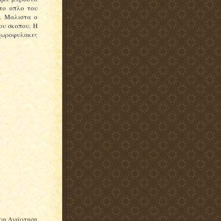
το οπλο του
ς. Μαλιστα ο
ου σκοπου. Η
χωροφυλακες
ρη Ανάρτηση