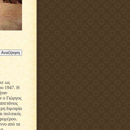
κε ως
ου 1947. Η
ήταν
ν ο Γιώργος
καπετάνιος
ρη διμοιρία
ι πολιτικός
ηρομέρου.
ννο από τα
α.