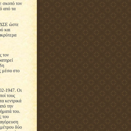
ε σκοπό τον
ό από τα
 ΔΣΕ ώστε
ού και
μακρύτερα
ς τον
ρατηρεί
ήδη
ς μέσα στο
02-1947. Οι
ποί τους
τα κεντρικά
από την
τήματά του.
ς του
απαγόρευση
ιμέτρου δύο